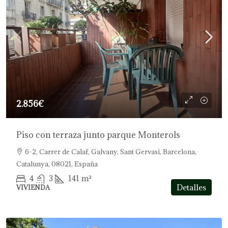
2.856€
Piso con terraza junto parque Monterols
6-2, Carrer de Calaf, Galvany, Sant Gervasi, Barcelona,
Catalunya, 08021, España
4
3
141
m²
Detalles
VIVIENDA