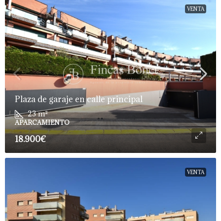
VENTA
Plaza de garaje en calle principal
23
m²
APARCAMIENTO
18.900€
VENTA