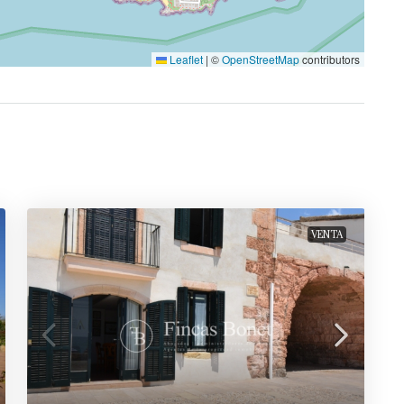
Leaflet
|
©
OpenStreetMap
contributors
VENTA