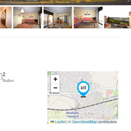
2
+
Baños
−
Leaflet
|
©
OpenStreetMap
contributors