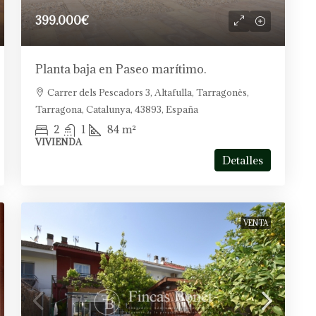
399.000€
Planta baja en Paseo marítimo.
Carrer dels Pescadors 3, Altafulla, Tarragonès,
Tarragona, Catalunya, 43893, España
2
1
84
m²
VIVIENDA
Detalles
VENTA