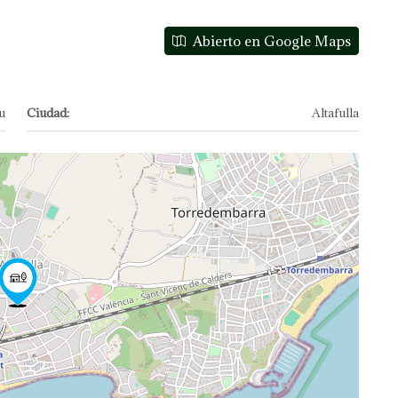
Abierto en Google Maps
u
Ciudad:
Altafulla