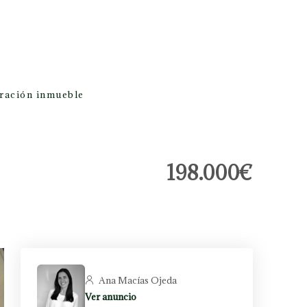
oración inmueble
198.000€
Ana Macías Ojeda
Ver anuncio