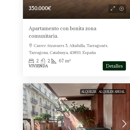
350.000€
Apartamento con bonita zona
comunitaria.
Carrer Atzavares 5, Altafulla, Tarragonès,
Tarragona, Catalunya, 43893, España
2
2
67
m²
Detalles
VIVIENDA
ALQUILER
ALQUILER ANUAL