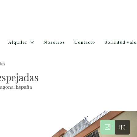
Alquiler
Nosotros
Contacto
Solicitud val
das
espejadas
ragona, España