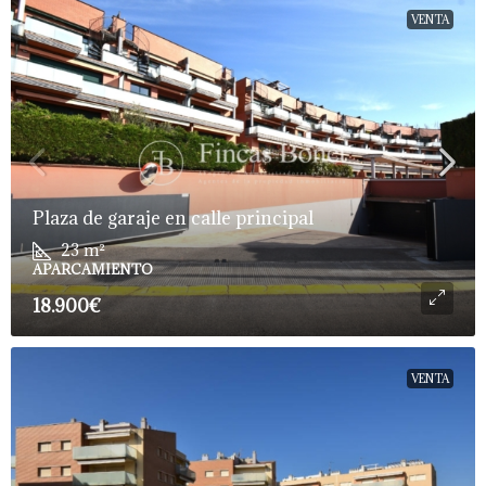
VENTA
Plaza de garaje en calle principal
23
m²
APARCAMIENTO
18.900€
VENTA