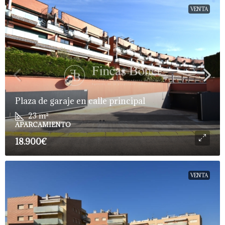
VENTA
Plaza de garaje en calle principal
23
m²
APARCAMIENTO
18.900€
VENTA