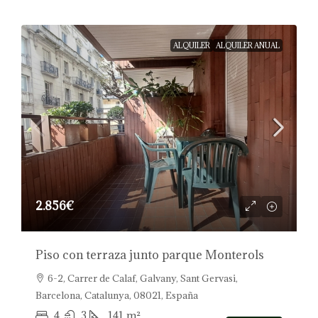
ALQUILER
ALQUILER ANUAL
2.856€
Piso con terraza junto parque Monterols
6-2, Carrer de Calaf, Galvany, Sant Gervasi,
Barcelona, Catalunya, 08021, España
4
3
141
m²