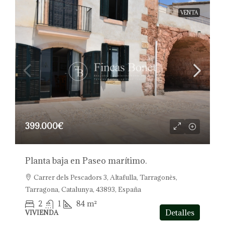
VENTA
399.000€
Planta baja en Paseo marítimo.
Carrer dels Pescadors 3, Altafulla, Tarragonès,
Tarragona, Catalunya, 43893, España
2
1
84
m²
Detalles
VIVIENDA