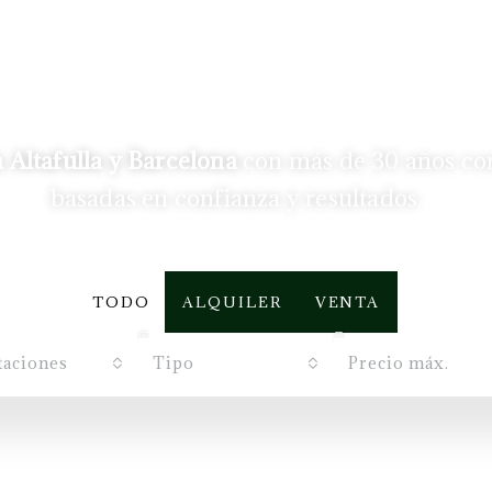
 Altafulla y Barcelona
con más de 30 años
co
basadas en confianza y resultados.
TODO
ALQUILER
VENTA
taciones
Tipo
Precio máx.