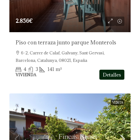
2.856€
Piso con terraza junto parque Monterols
6-2, Carrer de Calaf, Galvany, Sant Gervasi,
Barcelona, Catalunya, 08021, España
4
3
141
m²
Detalles
VIVIENDA
VENTA