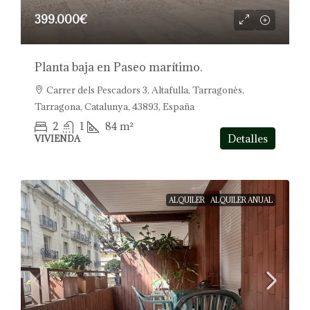
399.000€
Planta baja en Paseo marítimo.
Carrer dels Pescadors 3, Altafulla, Tarragonès,
Tarragona, Catalunya, 43893, España
2
1
84
m²
Detalles
VIVIENDA
ALQUILER
ALQUILER ANUAL