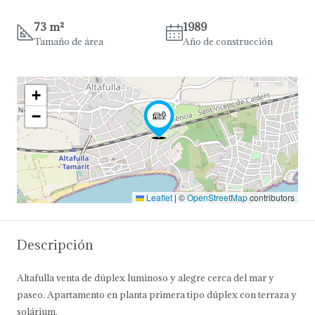
73 m²
1989
Tamaño de área
Año de construcción
+
−
Leaflet
|
©
OpenStreetMap
contributors
Descripción
Altafulla venta de dúplex luminoso y alegre cerca del mar y
paseo. Apartamento en planta primera tipo dúplex con terraza y
solárium.