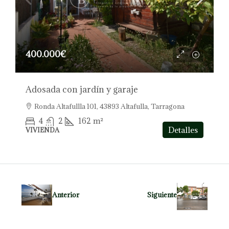
400.000€
Adosada con jardín y garaje
Ronda Altafullla 101, 43893 Altafulla, Tarragona
4
2
162
m²
Detalles
VIVIENDA
Anterior
Siguiente