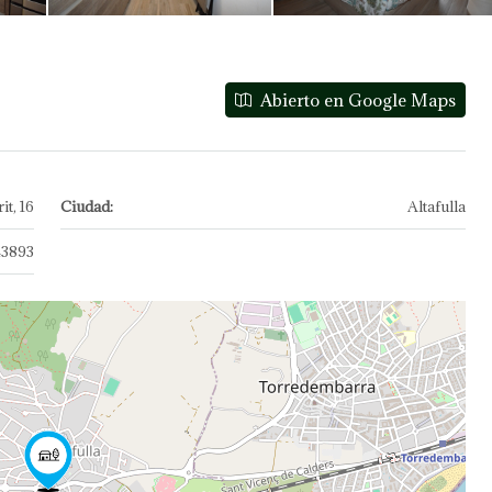
Abierto en Google Maps
t, 16
Ciudad:
Altafulla
43893