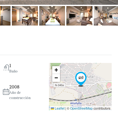
1
+
Baño
−
2008
Año de
construcción
Leaflet
|
©
OpenStreetMap
contributors