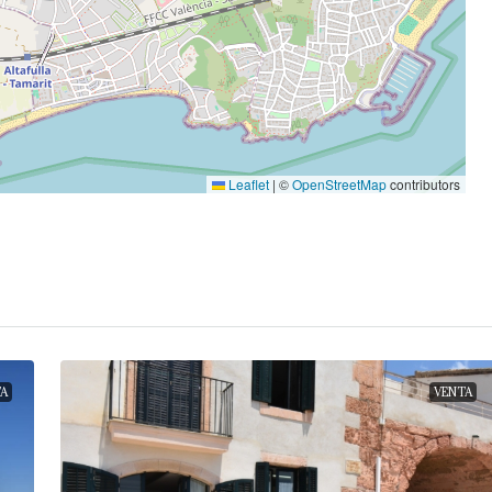
Leaflet
|
©
OpenStreetMap
contributors
A
VENTA