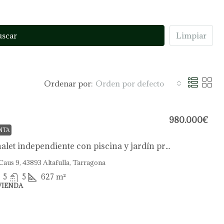
uscar
Limpiar
Ordenar por:
Orden por defecto
980.000€
NTA
Chalet independiente con piscina y jardín privado.
Caus 9, 43893 Altafulla, Tarragona
5
5
627
m²
VIENDA