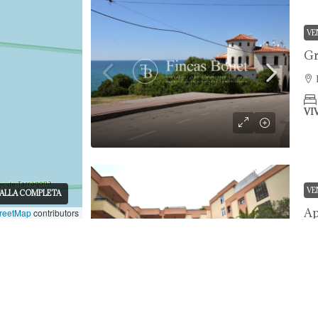
VE
Gr
VI
VE
ALLA COMPLETA
Ap
reetMap
contributors
Facebook
Instagram
Es
VI