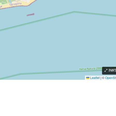
PANT
Leaflet
|
©
OpenSt