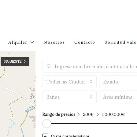
Alquiler
Nosotros
Contacto
Solicitud val
SIGUIENTE
Todas las Ciudades
Estado
Baños
Rango de precios
500€
1.000.000€
Otras características