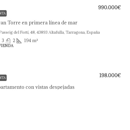
990.000€
NTA
an Torre en primera línea de mar
Passeig del Fortí, 48, 43893 Altafulla, Tarragona, España
3
2
194
m²
VIENDA
198.000€
NTA
artamento con vistas despejadas
Camí de L'Hort de Pau, 62, 43893 Altafulla, Tarragona,
paña
4
2
92
m²
VIENDA