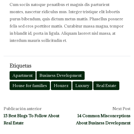
Cum sociis natoque penatibus et magnis dis parturient
montes, nascetur ridiculus mus. Integer tristique elit lobortis
purus bibendum, quis dictum metus mattis. Phasellus posuere
felis sed eros porttitor mattis. Curabitur massa magna, tempor
in blandit id, porta in ligula. Aliquam laoreet nisl massa, at
interdum mauris sollicitudin et.
Etiquetas
Apartment
Business Development
House for families
Houzez
Luxury
Real Estate
Publicación anterior
Next Post
15 Best Blogs To Follow About
14 Common Misconceptions
Real Estate
About Business Development