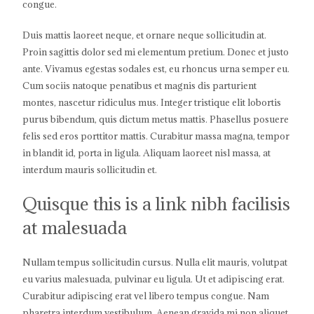
congue.
Duis mattis laoreet neque, et ornare neque sollicitudin at.
Proin sagittis dolor sed mi elementum pretium. Donec et justo
ante. Vivamus egestas sodales est, eu rhoncus urna semper eu.
Cum sociis natoque penatibus et magnis dis parturient
montes, nascetur ridiculus mus. Integer tristique elit lobortis
purus bibendum, quis dictum metus mattis. Phasellus posuere
felis sed eros porttitor mattis. Curabitur massa magna, tempor
in blandit id, porta in ligula. Aliquam laoreet nisl massa, at
interdum mauris sollicitudin et.
Quisque this is a link nibh facilisis
at malesuada
Nullam tempus sollicitudin cursus. Nulla elit mauris, volutpat
eu varius malesuada, pulvinar eu ligula. Ut et adipiscing erat.
Curabitur adipiscing erat vel libero tempus congue. Nam
pharetra interdum vestibulum. Aenean gravida mi non aliquet