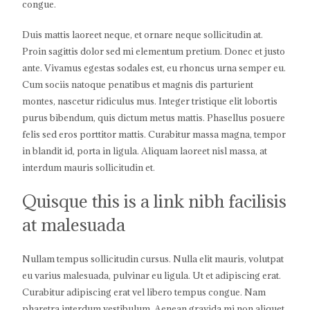
congue.
Duis mattis laoreet neque, et ornare neque sollicitudin at.
Proin sagittis dolor sed mi elementum pretium. Donec et justo
ante. Vivamus egestas sodales est, eu rhoncus urna semper eu.
Cum sociis natoque penatibus et magnis dis parturient
montes, nascetur ridiculus mus. Integer tristique elit lobortis
purus bibendum, quis dictum metus mattis. Phasellus posuere
felis sed eros porttitor mattis. Curabitur massa magna, tempor
in blandit id, porta in ligula. Aliquam laoreet nisl massa, at
interdum mauris sollicitudin et.
Quisque this is a link nibh facilisis
at malesuada
Nullam tempus sollicitudin cursus. Nulla elit mauris, volutpat
eu varius malesuada, pulvinar eu ligula. Ut et adipiscing erat.
Curabitur adipiscing erat vel libero tempus congue. Nam
pharetra interdum vestibulum. Aenean gravida mi non aliquet