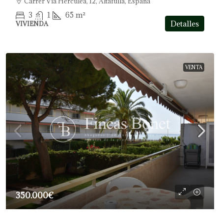
Carrer Via Herculea, 12, Altafulla, España
3
1
65
m²
Detalles
VIVIENDA
VENTA
350.000€