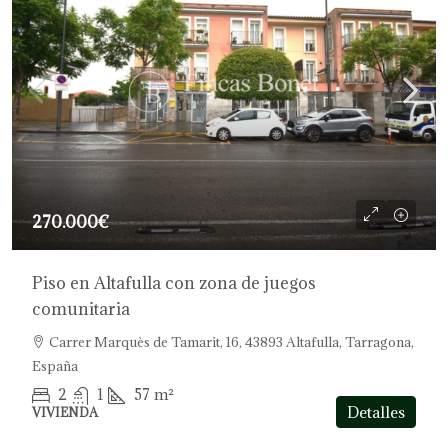
270.000€
Piso en Altafulla con zona de juegos
comunitaria
Carrer Marquès de Tamarit, 16, 43893 Altafulla, Tarragona,
España
2
1
57
m²
Detalles
VIVIENDA