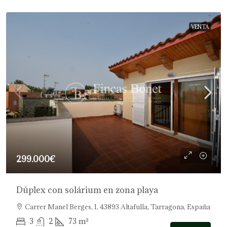
VENTA
299.000€
Dúplex con solárium en zona playa
Carrer Manel Berges, 1, 43893 Altafulla, Tarragona, España
3
2
73
m²